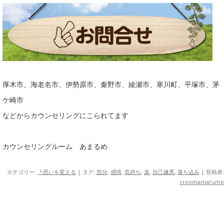
厚木市、海老名市、伊勢原市、秦野市、綾瀬市、寒川町、平塚市、茅
ケ崎市
などからカウンセリングにこられてます
カウンセリングルーム あまるめ
カテゴリー:
┗思いを変える
| タグ:
気分
,
感情
,
気持ち
,
楽
,
自己嫌悪
,
落ち込み
|
投稿者:
croomamarume