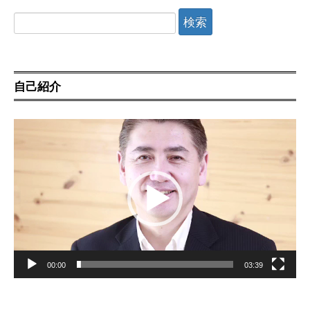
検
索:
自己紹介
動
画
プ
レ
ー
ヤ
ー
00:00
03:39