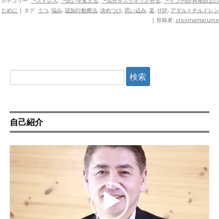
カテゴリー:
┗ストレス
,
┗思いを変える
,
┗気分をスッキリさせる
,
┗うつ予防/再発防止の
ために
| タグ:
うつ
,
悩み
,
認知行動療法
,
決めつけ
,
思い込み
,
楽
,
HSP
,
アダルトチルドレン
|
投稿者:
croomamarume
検
索:
自己紹介
動
画
プ
レ
ー
ヤ
ー