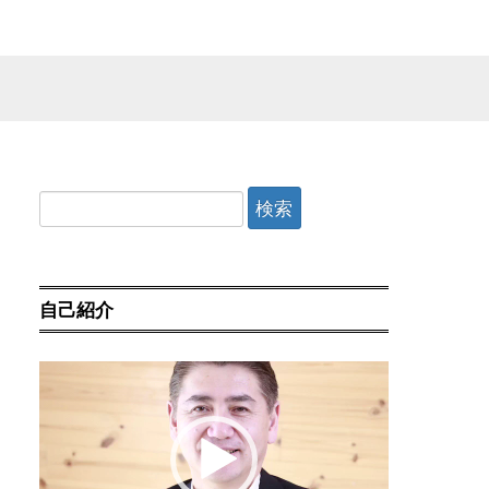
検
索:
自己紹介
動
画
プ
レ
ー
ヤ
ー