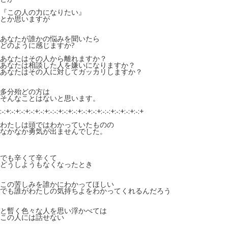
『この人の力になりたい』
とか思いますが
あなたが誰かの悩みを聞いたら
どのように感じますか?
あなたはその人から離れますか？
あなたは相談した人を嫌いになりますか？
あなたはその人に対してガッカリしますか？
多分殆どの方は
そんなことはないと思います。
:-:+:-:+:-:+:-:+:-:+:-:-:+:-:+:-:+:-:+:-:+:-:-:+:-:+:-:+:-:+
わたしは頭ではわかっていたものの
なかなか勇気が出ませんでした。
でも辛くて辛くて
どうしようもなくなったとき
この苦しみを誰かにわかってほしい
でも誰がわたしの気持ちよをわかってくれるんだろう
と暫く色々な人を思い浮かべては
この人には話せない