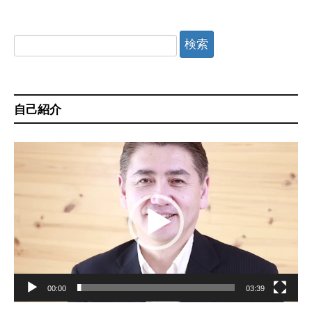
検
索:
自己紹介
動
画
プ
レ
ー
ヤ
ー
00:00
03:39