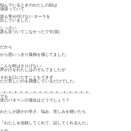
悩んでいるときのわたしの顔は
強張っていて
誰も寄せ付けない オーラを
出していました。
じっさい
誰も近づいてこなかったです(笑)
だから
から思いっきり孤独を感じてました。
こんな時はさりげない
声かけをわたしはのぞんでましたが
それを口にだすこともできず
ただ苦しいのを我慢しているだけでした。
:-:+:-:+:-:+:-:+:-:+:-:-:+:-:+:-:+:-:+:-:+:-:-:+:-:+:-:+:-:+:-:+:-
でも
逆のパターンの場合はどうでしょう？
わたしが誰かの辛さ、悩み、苦しみを聴いたら
『わたしを信頼してくれて、話してくれるんだ』
とか