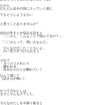
だから
だんだん自分の殻に入っていく感じ
でもどうしようもない
と思うことありませんか?
自分の辛さとか悩みを話すと
「〇〇さん、こんなことで悩んでるの？」
「〇〇さんって、弱い人なんだ」
「そんなの大したことないよ」
の一言で片づけられそう
…
それで
・ガッカリされたり
・嫌われる
・自分からひとが離れていく
なんて感じて
《話すのが怖い
》
かつてのわたしは
まさにそんな人でした。
そんなわたしを今振り返ると