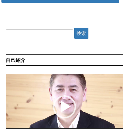
検
索:
自己紹介
動
画
プ
レ
ー
ヤ
ー