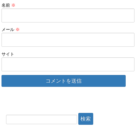
名前
※
メール
※
サイト
検
索: