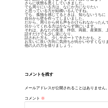
さらに状態を悪くしていきました。
でも周りにいる方は、なにか力になりたい
と思っている方が結構いるんですね。
でも、孤独を感じてるときは、知らないうちに
自分から壁を作ってしまいました。
だから、周りから何も声をかけられなかったん
分かってくれる方はかならず側にいます。
それは、あなたの友達、伴侶、両親、産業医、
話すだけでも少し楽になり、
話された方も、少しサポートできたかも、と
お互いに良い方向に気持ちが向かいやすくなり
他の人の力を借りましょう。
コメントを残す
メールアドレスが公開されることはありません
コメント
※