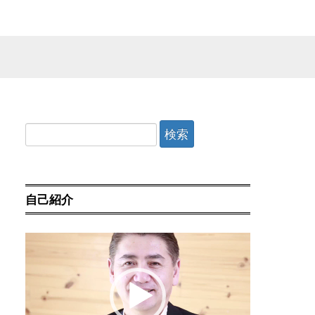
検
索:
自己紹介
動
画
プ
レ
ー
ヤ
ー