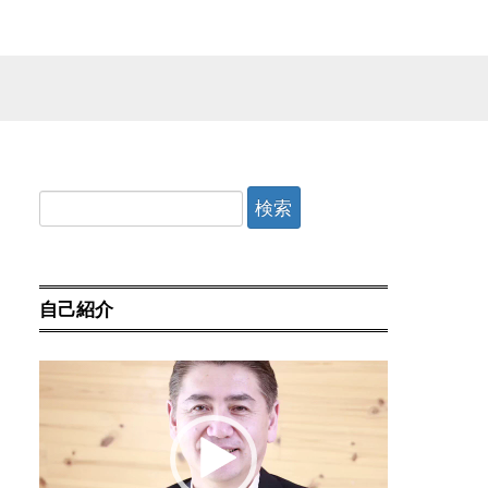
検
索:
自己紹介
動
画
プ
レ
ー
ヤ
ー