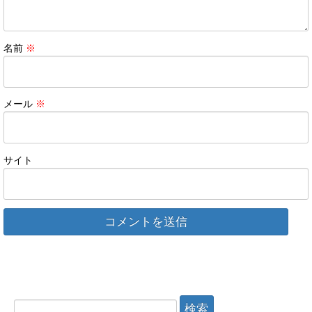
名前
※
メール
※
サイト
検