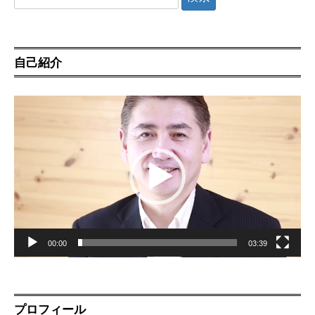
索:
自己紹介
動
画
プ
レ
ー
ヤ
ー
00:00
03:39
プロフィール