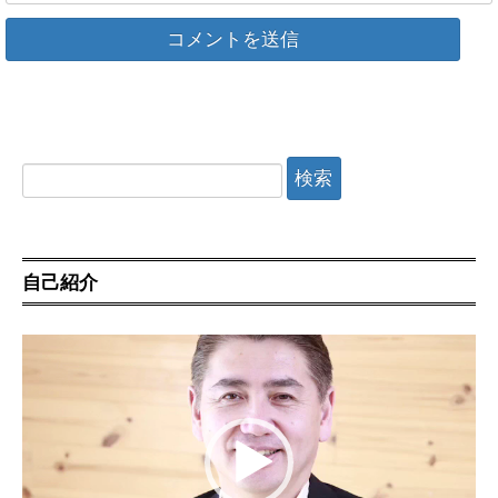
検
索:
自己紹介
動
画
プ
レ
ー
ヤ
ー