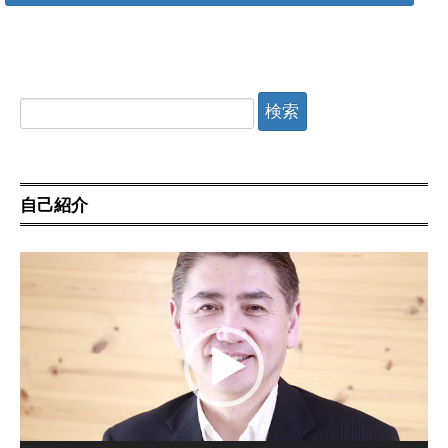
検
索:
自己紹介
動
画
プ
レ
ー
ヤ
ー