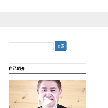
検
索:
自己紹介
動
画
プ
レ
ー
ヤ
ー