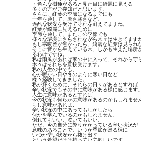
・色んな樹種があると見た目に綺麗に見える
多くの方がご存知だと思います。
さらに、紅葉の季節になるまでにも
一年を通して、暑さ寒さなど、
過酷な状況を受けてそれを耐えてますね。
紅葉が綺麗に見えるために
季節を通して、またこの季節でも
様々な環境にさらされながら木々は生きてます
もし寒暖差が無かったら、綺麗な紅葉は見られ
そこに昔から生えている木、しかも生えた場所
るわけですね。
私は雨風があれば家の中に入って、それから守
木々はそれらを直接受けます。
私の人生の中でも、
心が暖かい日や冬のように寒い日など
様々経験してきました。
私が輝くために、それらの日々があるとすれば
辛い状況でもその中に意味がある様に感じます
人生に意味があるとすれば
今の状況も何らかの意味があるのかもしれませ
もし意味があれば、
辛い状況の中にあってもしかしたら
何かを学んでいるのかもしれません。
倒れてもいい、泣いてもいい、
ただ、今の自分に降りかかっている辛い状況が
意味のあることで、いつか季節が巡る様に
いつか辛い状況から抜け出す
という希望だけは持っていて欲しいです。