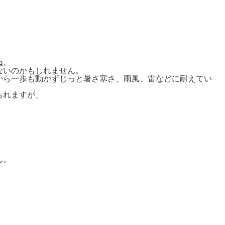
ね。
ないのかもしれません。
から一歩も動かずじっと暑さ寒さ、雨風、雷などに耐えてい
られますが、
。
ん。