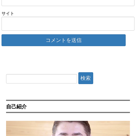
サイト
検
索:
自己紹介
動
画
プ
レ