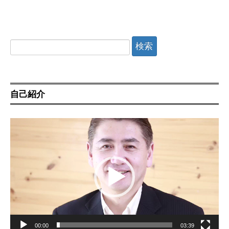
検
索:
自己紹介
動
画
プ
レ
ー
ヤ
ー
00:00
03:39