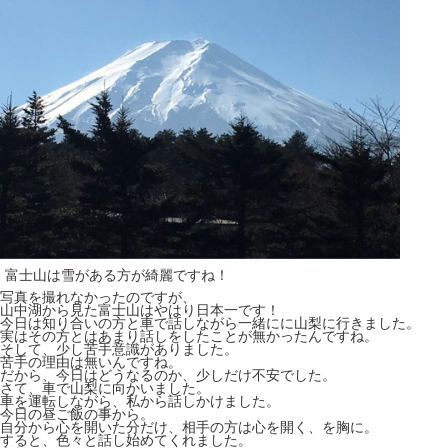
富士山は雪がある方が綺麗ですね！
写真を撮れなかったのですが、
山中湖から見た富士山はやはり日本一です！
今日は知り合いの方と車で話しながら
一緒にに山梨に
行きました。
実は
その方とはあまり話しをしたことが無かったんですね。
そして、少し苦手意識がありました。
苦手の理由は無いんですね。
だから、今日はどうなるのか、少しだけ不安でした。
さて、車で山梨に向かいました。
車を運転しながら、私から話しかけました。
今日の昼ご飯の事から。
自分から心を開いた分だけ、相手の方は心を開く、を胸に。
すると、色々と話し始めてくれました。