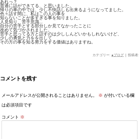
あれっ？
普通に話ができてる、と思いました。
帰りの車の中では、少し不快話しも出来るようになってました。
色々話す間に、私はこの人の事を
知らないことが多すぎる事を知りました。
人見知り、苦手意識…
自分の苦手とする部分しか見てなかったことに
改めて気づかされました。
苦手と思ってる方と話すのは少ししんどいかもしれないけど、
少しの勇気と力をを出して
その方の事を知る努力をする価値はありますね。
カテゴリー:
●ブログ
|
投稿者:
コメントを残す
メールアドレスが公開されることはありません。
※
が付いている欄
は必須項目です
コメント
※