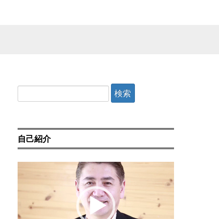
検
索:
自己紹介
動
画
プ
レ
ー
ヤ
ー