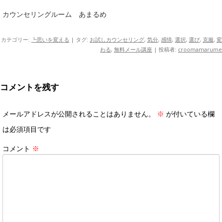
カウンセリングルーム あまるめ
カテゴリー:
┗思いを変える
| タグ:
お試しカウンセリング
,
気分
,
感情
,
選択
,
選び
,
克服
,
変
わる
,
無料メール講座
|
投稿者:
croomamarume
コメントを残す
メールアドレスが公開されることはありません。
※
が付いている欄
は必須項目です
コメント
※