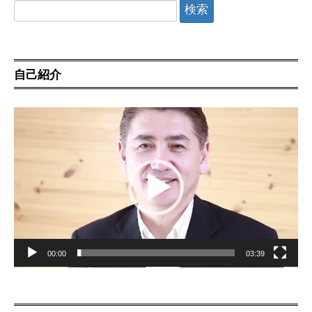
検
索:
自己紹介
動
画
プ
レ
ー
ヤ
ー
00:00
03:39