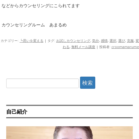
などからカウンセリングにこられてます
カウンセリングルーム あまるめ
カテゴリー:
┗思いを変える
| タグ:
お試しカウンセリング
,
気分
,
感情
,
選択
,
選び
,
克服
,
変
わる
,
無料メール講座
|
投稿者:
croomamarume
検
索:
自己紹介
動
画
プ