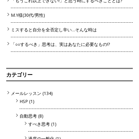
「もうこれ以上できない!」と思う時にするべきこととは?
M.Y様(30代/男性)
ミスすると自分を全否定し辛い…そんな時は
「○○するべき」思考は、実はあなたに必要なもの!?
カテゴリー
メールレッスン
(134)
HSP
(1)
自動思考
(8)
すべき思考
(1)
過度の一般化
(1)