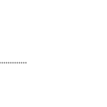
*************