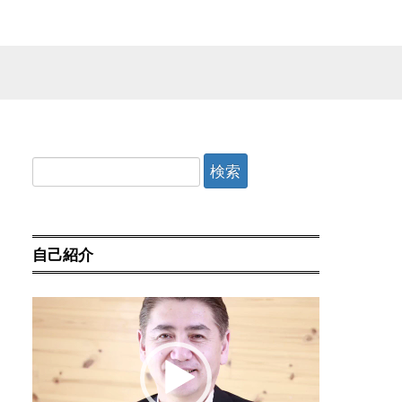
検
索:
自己紹介
動
画
プ
レ
ー
ヤ
ー