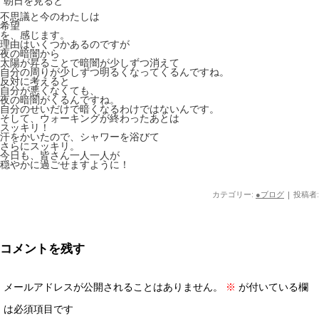
朝日を見ると
不思議と今のわたしは
希望
を、感じます。
理由はいくつかあるのですが
夜の暗闇から
太陽が昇ることで暗闇が少しずつ消えて
自分の周りが少しずつ明るくなってくるんですね。
反対に考えると
自分が悪くなくても、
夜の暗闇がくるんですね。
自分のせいだけで暗くなるわけではないんです。
そして、ウォーキングが終わったあとは
スッキリ！
汗をかいたので、シャワーを浴びて
さらにスッキリ。
今日も、皆さん一人一人が
穏やかに過ごせますように！
カテゴリー:
●ブログ
|
投稿者:
コメントを残す
メールアドレスが公開されることはありません。
※
が付いている欄
は必須項目です