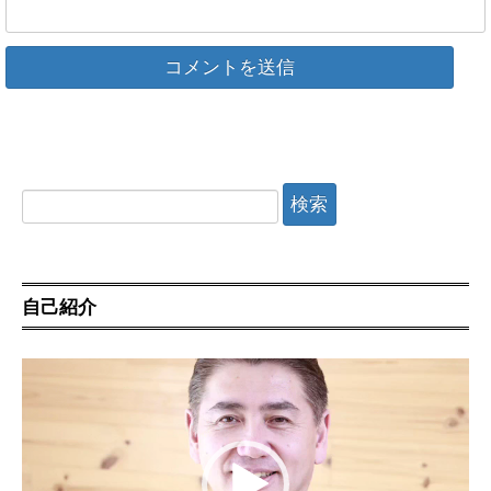
検
索:
自己紹介
動
画
プ
レ
ー
ヤ
ー