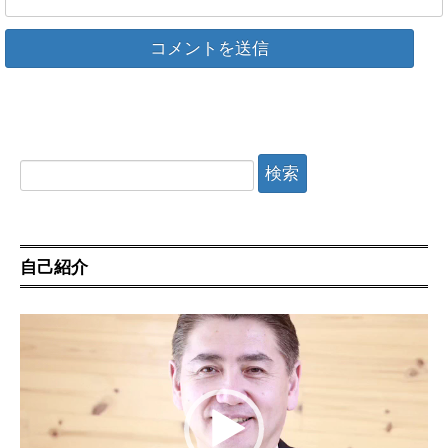
検
索:
自己紹介
動
画
プ
レ
ー
ヤ
ー