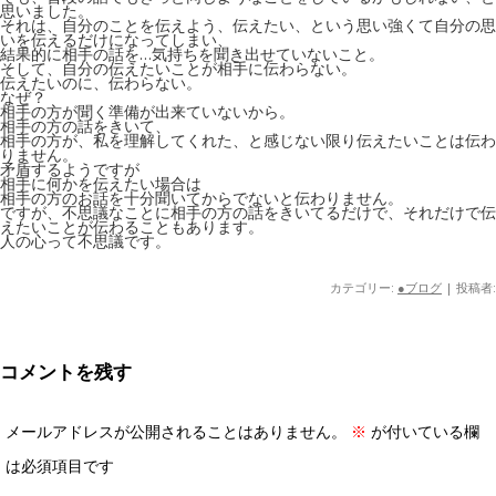
思いました。
それは、自分のことを伝えよう、伝えたい、という思い強くて自分の思
いを伝えるだけになってしまい、
結果的に相手の話を…気持ちを聞き出せていないこと。
そして、自分の伝えたいことが相手に伝わらない。
伝えたいのに、伝わらない。
なぜ？
相手の方が聞く準備が出来ていないから。
相手の方の話をきいて、
相手の方が、私を理解してくれた、と感じない限り伝えたいことは伝わ
りません。
矛盾するようですが
相手に何かを伝えたい場合は
相手の方のお話を十分聞いてからでないと伝わりません。
ですが、不思議なことに相手の方の話をきいてるだけで、それだけで伝
えたいことが伝わることもあります。
人の心って不思議です。
カテゴリー:
●ブログ
|
投稿者:
コメントを残す
メールアドレスが公開されることはありません。
※
が付いている欄
は必須項目です