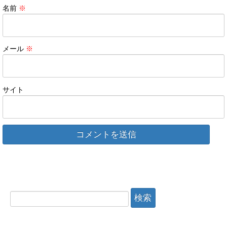
名前
※
メール
※
サイト
検
索: