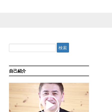
検
索:
自己紹介
動
画
プ
レ
ー
ヤ
ー